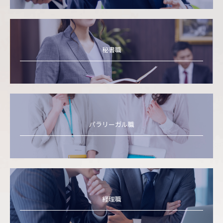
秘書職
パラリーガル職
経理職