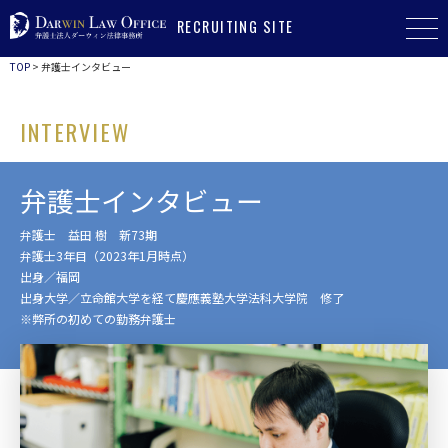
RECRUITING SITE
TOP
>
弁護士インタビュー
INTERVIEW
弁護士インタビュー
弁護士 益田 樹 新73期
弁護士3年目（2023年1月時点）
出身／福岡
出身大学／立命館大学を経て慶應義塾大学法科大学院 修了
※弊所の初めての勤務弁護士