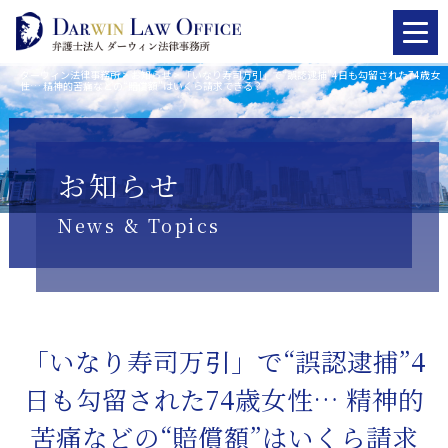
ダーウィン法律事務所
>
お知らせ
>
「いなり寿司万引」で“誤認逮捕”4日も勾留された74歳女
性… 精神的苦痛などの“賠償額”はいくら請求できる？
お知らせ
News & Topics
「いなり寿司万引」で“誤認逮捕”4
日も勾留された74歳女性… 精神的
苦痛などの“賠償額”はいくら請求