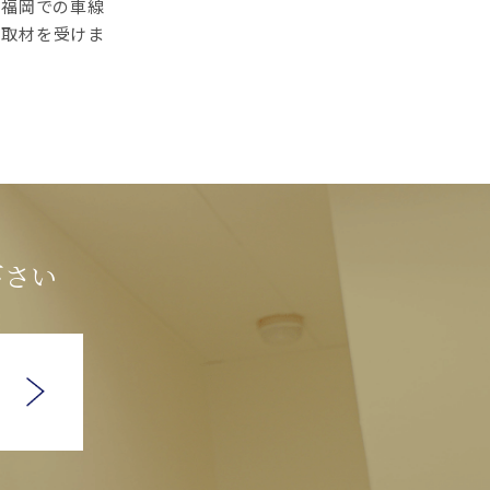
、福岡での車線
、取材を受けま
下さい
ら